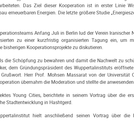
beiteten. Das Ziel dieser Kooperation ist in erster Linie W
au erneuerbaren Energien. Die letzte größere Studie „Energiesz
perationsteams Anfang Juli in Berlin lud der Verein Iranischer 
essierten zu einer kurzfristig organisierten Tagung ein, um
e bisherigen Kooperationsprojekte zu diskutieren.
ls die Schöpfung zu bewahren und damit die Nachwelt zu schü
ker, dem Gründungspräsident des Wuppertalinstituts eröffnete 
Grußwort. Herr Prof. Mohsen Massarat von der Universität 
operation übernahm die Moderation und stellte die anwesenden 
jektes Young Cities, berichtete in seinem Vortrag über die er
che Stadtentwicklung in Hashtgerd.
ertalinstitut hielt anschließend seinen Vortrag über die 